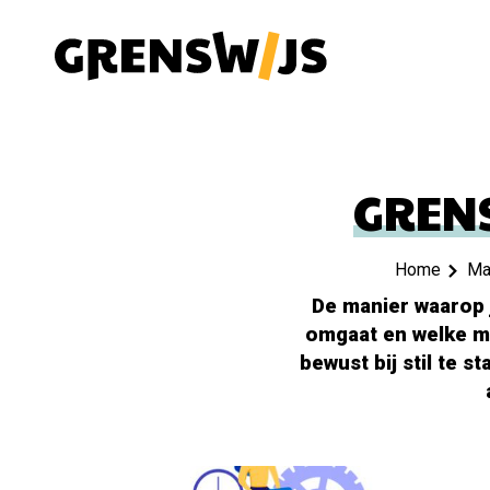
Overslaan
en
naar
de
inhoud
gaan
GREN
Home
Maa
KRUIMELPAD
De manier waarop 
omgaat en welke ma
bewust bij stil te 