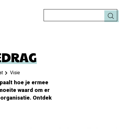
Zoeken
EDRAG
at
Visie
paalt hoe je ermee
 moeite waard om er
 organisatie. Ontdek
.